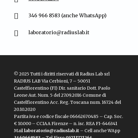

346 966 8583 (anche WhatsApp)

laboratorio@radiuslab.it
© 2025 Tutti i diritti riservati di Radius Lab srl
RADIUS LAB Via Cerbioni, 7 – 50051
Castelfiorentino (FI) Dir. sanitario Dott. Paolo
Leone Aut. Num. 5 del 27.09.2016 Comune di
Castelfiorentino Acc. Reg. Toscana num. 16724 del
20.10.2020
Partita iva e codice fiscale 06662670485 –
Cap. Soc.
€ 10.000
– CCIAA Firenze – n. isc. REA
FI-
646341
Mail
laboratorio@radiuslab.it
– Cell anche WApp
3469668583
– Tel Fisso
05711771264